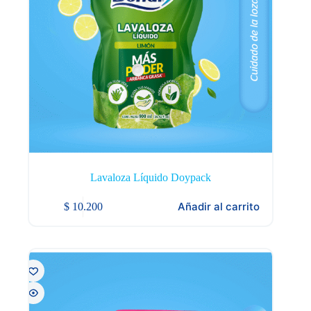
producto
Lavaloza Líquido Doypack
Añadir al carrito
$
10.200