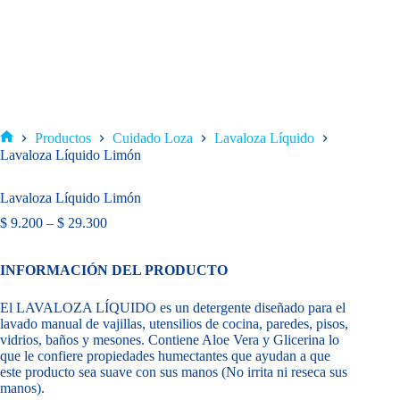
Productos
Cuidado Loza
Lavaloza Líquido
Inicio
Lavaloza Líquido Limón
Lavaloza Líquido Limón
Price
$
9.200
–
$
29.300
range:
$ 9.200
INFORMACIÓN DEL PRODUCTO
through
$ 29.300
El LAVALOZA LÍQUIDO es un detergente diseñado para el
lavado manual de vajillas, utensilios de cocina, paredes, pisos,
vidrios, baños y mesones. Contiene Aloe Vera y Glicerina lo
que le confiere propiedades humectantes que ayudan a que
este producto sea suave con sus manos (No irrita ni reseca sus
manos).