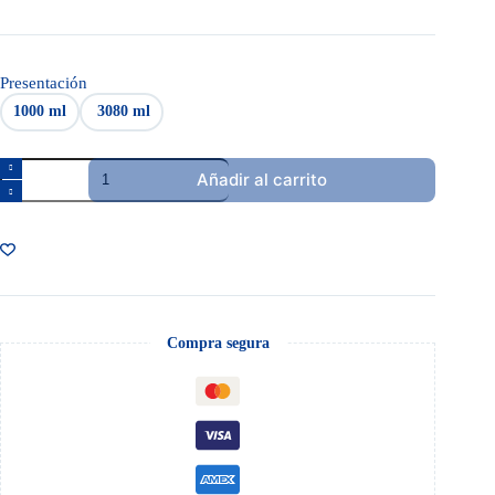
Presentación
1000 ml
3080 ml
Lavaloza
Añadir al carrito
Líquido
Limón
cantidad
Compra segura