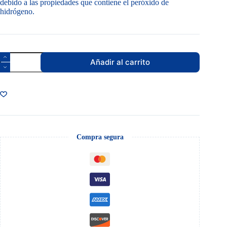
debido a las propiedades que contiene el peróxido de
hidrógeno.
Blanqueador
Añadir al carrito
Ropa
Color
cantidad
Compra segura